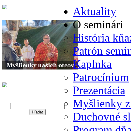
Aktuality
O seminári
História kň
Patrón semi
Kaplnka
Patrocínium
Prezentácia
Myšlienky z
Hľadať
Hľadať
Duchovné s
Warning
Program dň
: Undefined variable $string in