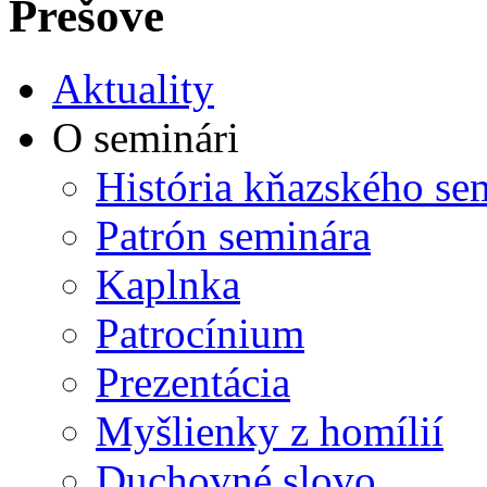
Prešove
Aktuality
O seminári
História kňazského se
Patrón seminára
Kaplnka
Patrocínium
Prezentácia
Myšlienky z homílií
Duchovné slovo