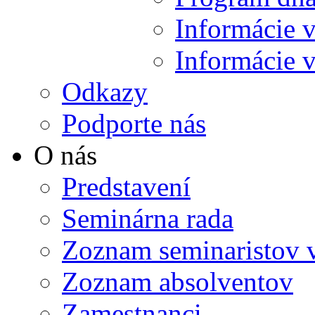
/data/f/c/fc1114c5-ec1e-4a3e-9e0d-
1229affaf81e/gojdic.sk/web/wp-
Informácie v
content/themes/gojdic/header.php
on line
Informácie 
205
Odkazy
Podporte nás
O nás
Predstavení
Seminárna rada
Zoznam seminaristov 
Zoznam absolventov
Zamestnanci