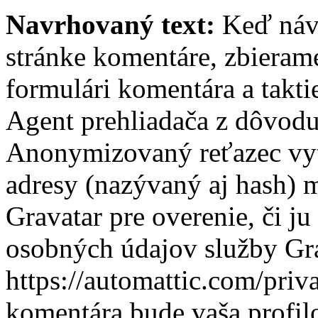
Navrhovaný text:
Keď náv
stránke komentáre, zbierame
formulári komentára a takti
Agent prehliadača z dôvodu
Anonymizovaný reťazec vyt
adresy (nazývaný aj hash) 
Gravatar pre overenie, či j
osobných údajov služby Gra
https://automattic.com/priv
komentára bude vaša profilo