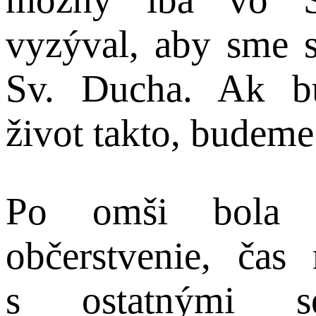
vyzýval, aby sme si
Sv. Ducha. Ak b
život takto, budeme
Po omši bola p
občerstvenie, čas
s ostatnými se