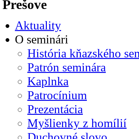
Prešove
Aktuality
O seminári
História kňazského se
Patrón seminára
Kaplnka
Patrocínium
Prezentácia
Myšlienky z homílií
Duchovné slovo