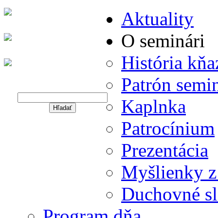
Aktuality
O seminári
História kň
Patrón semi
Hľadať
Kaplnka
Hľadať
Patrocínium
Warning
: Undefined variable $string in
/data/f/c/fc1114c5-ec1e-4a3e-9e0d-
Prezentácia
1229affaf81e/gojdic.sk/web/wp-
content/themes/gojdic/header.php
Myšlienky z
on line
205
Duchovné s
Program dňa