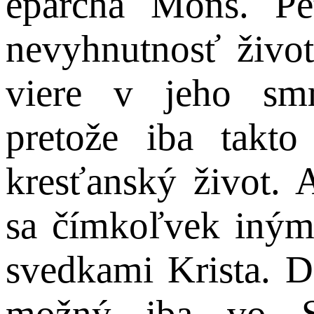
eparcha Mons. Pe
nevyhnutnosť život
viere v jeho smr
pretože iba takto
kresťanský život. 
sa čímkoľvek iným
svedkami Krista. Do
možný iba vo S