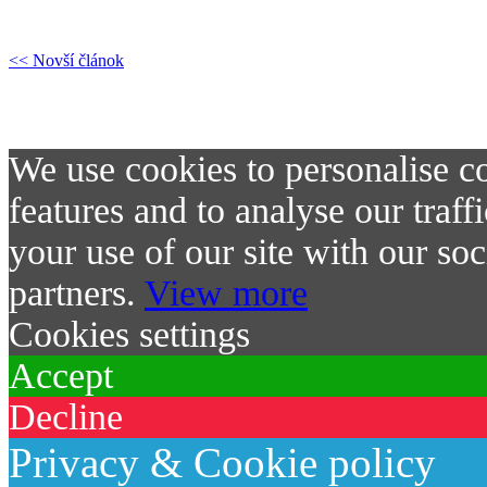
<< Novší článok
Gréckokatolícky kňa
blahoslaveného biskupa Pav
We use cookies to personalise co
features and to analyse our traf
your use of our site with our soc
partners.
View more
Cookies settings
Accept
Decline
Privacy & Cookie policy