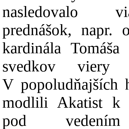
nasledovalo vi
prednášok, napr. 
kardinála Tomáša 
svedkov viery u
V popoludňajších 
modlili Akatist k
pod vedením G