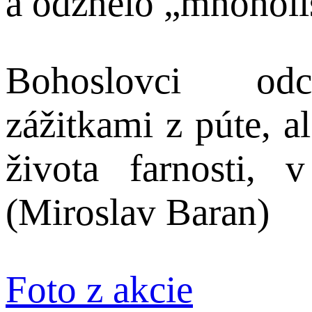
a odznelo „mnoholis
Bohoslovci odc
zážitkami z púte, a
života farnosti, 
(Miroslav Baran)
Foto z akcie