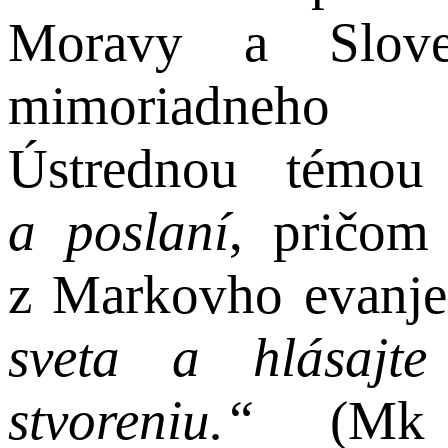
Moravy a Sloven
mimoriadneho m
Ústrednou témo
a poslaní
, pričom 
z Markovho evanje
sveta a hlásajte
stvoreniu.“
(Mk 1