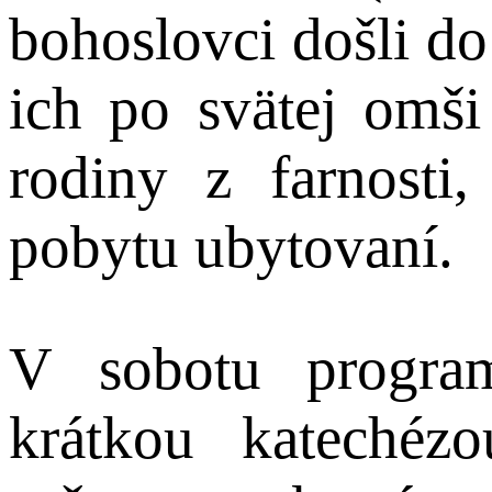
bohoslovci došli do
ich po svätej omši
rodiny z farnosti
pobytu ubytovaní.
V sobotu progra
krátkou katechéz