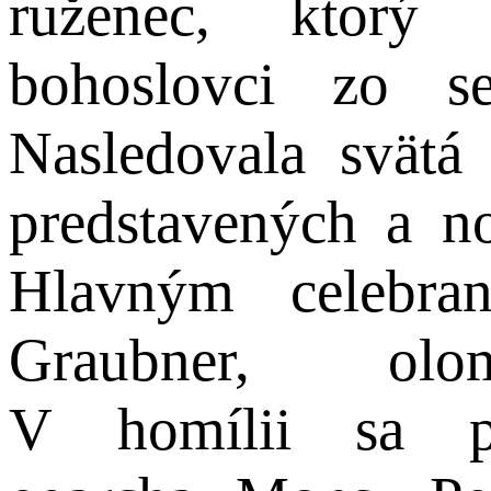
ruženec, ktorý
bohoslovci zo se
Nasledovala svätá
predstavených a n
Hlavným celebra
Graubner, olom
V homílii sa pri