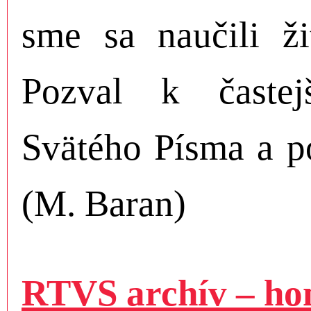
sme sa naučili ži
Pozval k častejš
Svätého Písma a p
(M. Baran)
RTVS archív – hom