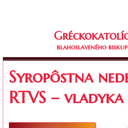
Gréckokatolíc
blahoslaveného biskup
Syropôstna nede
RTVS – vladyka 