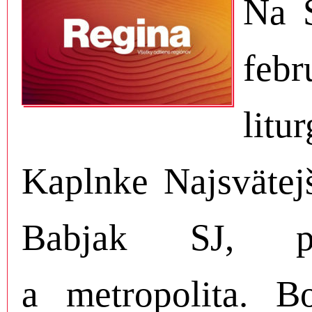
Na S
feb
litu
Kaplnke Najsvätej
Babjak SJ, pr
a metropolita. B