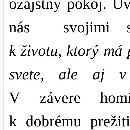
ozajstný pokoj. Uv
nás svojimi 
k životu, ktorý má
svete, ale aj v
V závere homí
k dobrému prežit