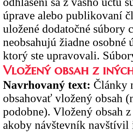
odhlásení sa z vášho účtu 
úprave alebo publikovaní č
uložené dodatočné súbory c
neobsahujú žiadne osobné ú
ktorý ste upravovali. Súbor
Vložený obsah z inýc
Navrhovaný text:
Články 
obsahovať vložený obsah (n
podobne). Vložený obsah z 
akoby návštevník navštívil