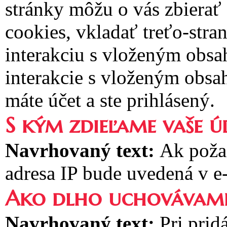
stránky môžu o vás zbierať
cookies, vkladať treťo-stra
interakciu s vloženým obsa
interakcie s vloženým obsa
máte účet a ste prihlásený.
S kým zdieľame vaše ú
Navrhovaný text:
Ak poža
adresa IP bude uvedená v e
Ako dlho uchovávame
Navrhovaný text:
Pri prid