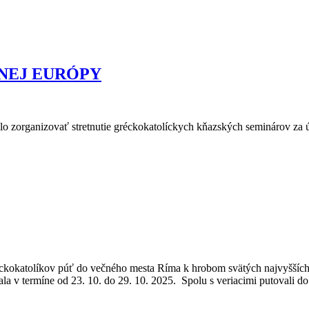
NEJ EURÓPY
ilo zorganizovať stretnutie gréckokatolíckych kňazských seminárov za
ckokatolíkov púť do večného mesta Ríma k hrobom svätých najvyšších a
la v termíne od 23. 10. do 29. 10. 2025. Spolu s veriacimi putovali d