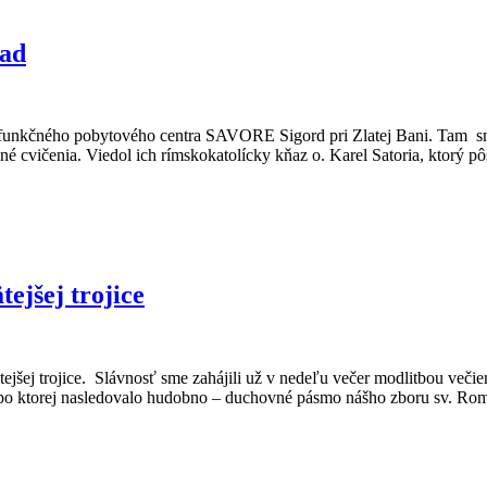
ľad
multifunkčného pobytového centra SAVORE Sigord pri Zlatej Bani. Tam 
né cvičenia. Viedol ich rímskokatolícky kňaz o. Karel Satoria, ktorý p
ejšej trojice
tejšej trojice. Slávnosť sme zahájili už v nedeľu večer modlitbou veči
 po ktorej nasledovalo hudobno – duchovné pásmo nášho zboru sv. R