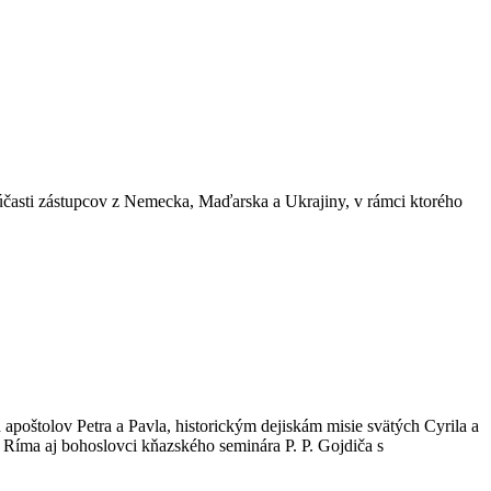
 účasti zástupcov z Nemecka, Maďarska a Ukrajiny, v rámci ktorého
poštolov Petra a Pavla, historickým dejiskám misie svätých Cyrila a
o Ríma aj bohoslovci kňazského seminára P. P. Gojdiča s