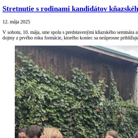
Stretnutie s rodinami kandidátov kňazské
12. mája 2025
V sobotu, 10. mája, sme spolu s predstavenými kňazského seminára a i
dojmy z prvého roku formácie, ktorého koniec sa neúprosne približuje