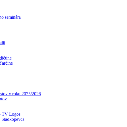
ho seminára
lií
ličtine
ďarčine
stov v roku 2025/2026
ntov
– TV Logos
 Sladkopevca