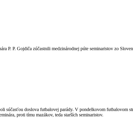
ára P. P. Gojdiča zúčastnili medzinárodnej púte seminaristov zo Slove
 súčasťou doslova futbalovej parády. V pondelkovom futbalovom stret
minára, proti tímu mazákov, teda starších seminaristov.