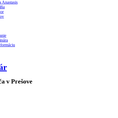
 Anastasis
lňa
bor
lov
anie
inára
 formáciu
ár
ča v Prešove