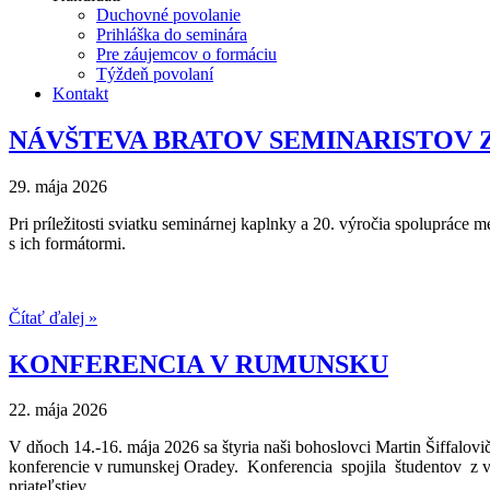
Duchovné povolanie
Prihláška do seminára
Pre záujemcov o formáciu
Týždeň povolaní
Kontakt
NÁVŠTEVA BRATOV SEMINARISTOV 
29. mája 2026
Pri príležitosti sviatku seminárnej kaplnky a 20. výročia spolupráce
s ich formátormi.
Čítať ďalej »
KONFERENCIA V RUMUNSKU
22. mája 2026
V dňoch 14.-16. mája 2026 sa štyria naši bohoslovci Martin Šiffalo
konferencie v rumunskej Oradey. Konferencia spojila študentov z vi
priateľstiev.