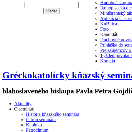
Hudobná skupina
Ikonopisecká die
Hľadať
Miništrantský tá
Aplikácia Časos
Warning
Knižnica
: Undefined variable $string in
Foto
/data/f/c/fc1114c5-ec1e-4a3e-9e0d-
Kandidáti
1229affaf81e/gojdic.sk/web/wp-
Duchovné povol
content/themes/gojdic/header.php
Prihláška do sem
on line
Pre záujemcov o
205
Týždeň povolaní
Kontakt
Gréckokatolícky kňazský semin
blahoslaveného biskupa Pavla Petra Gojdi
Aktuality
O seminári
História kňazského seminára
Patrón seminára
Kaplnka
Patrocínium