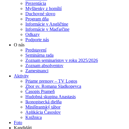
Prezentácia
Myšlienky z homílií
Duchovné slovo
Program dňa
Informácie v Angličtine
Informácie v Maďarčine
Odkazy
Podporte nás
O nás
Predstavení
Seminárna rada
Zoznam seminaristov v roku 2025/2026
Zoznam absolventov
Zamestnanci
Aktivity
Priame prenosy – TV Logos
Zbor sv. Romana Sladkopevca
Časopis Prameň
Hudobná skupina Anastasis
Ikonopisecká dielňa
Miništrantský tábor
Aplikácia Časoslov
Knižnica
Foto
Kandidáti