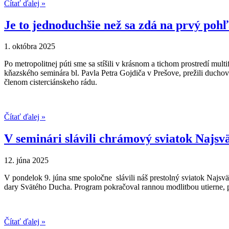
Čítať ďalej »
Je to jednoduchšie než sa zdá na prvý poh
1. októbra 2025
Po metropolitnej púti sme sa stíšili v krásnom a tichom prostredí 
kňazského seminára bl. Pavla Petra Gojdiča v Prešove, prežili duchov
členom cisterciánskeho rádu.
Čítať ďalej »
V seminári slávili chrámový sviatok Najsvät
12. júna 2025
V pondelok 9. júna sme spoločne slávili náš prestolný sviatok Najsvä
dary Svätého Ducha. Program pokračoval rannou modlitbou utierne,
Čítať ďalej »