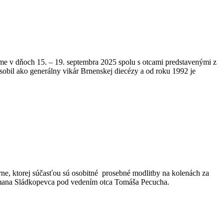
sme v dňoch 15. – 19. septembra 2025 spolu s otcami predstavenými z
ôsobil ako generálny vikár Brnenskej diecézy a od roku 1992 je
erne, ktorej súčasťou sú osobitné prosebné modlitby na kolenách za
omana Sládkopevca pod vedením otca Tomáša Pecucha.