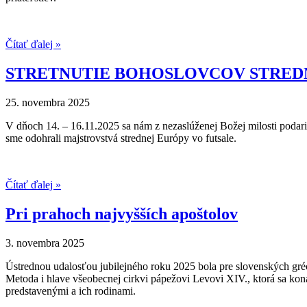
Čítať ďalej »
STRETNUTIE BOHOSLOVCOV STRED
25. novembra 2025
V dňoch 14. – 16.11.2025 sa nám z nezaslúženej Božej milosti podar
sme odohrali majstrovstvá strednej Európy vo futsale.
Čítať ďalej »
Pri prahoch najvyšších apoštolov
3. novembra 2025
Ústrednou udalosťou jubilejného roku 2025 bola pre slovenských gré
Metoda i hlave všeobecnej cirkvi pápežovi Levovi XIV., ktorá sa kona
predstavenými a ich rodinami.