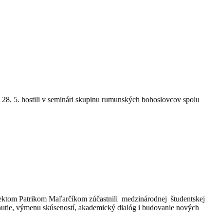
do 28. 5. hostili v seminári skupinu rumunských bohoslovcov spolu
refektom Patrikom Maľarčíkom zúčastnili medzinárodnej študentskej
tnutie, výmenu skúseností, akademický dialóg i budovanie nových