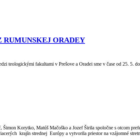
Z RUMUNSKEJ ORADEY
 medzi teologickými fakultami v Prešove a Oradei sme v čase od 25. 5. 
vič, Šimon Korytko, Matúš Mačoško a Jozef Širila spoločne s otcom p
acerých krajín strednej Európy a vytvorila priestor na vzájomné stre