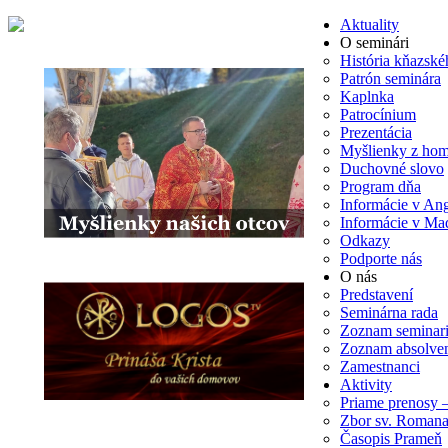
Aktuality
O seminári
História kňazské
Patrón seminára
Kaplnka
Patrocínium
Prezentácia
Myšlienky z homí
Duchovné slovo
Program dňa
Informácie v Ang
Informácie v Ma
Odkazy
Podporte nás
O nás
Predstavení
Seminárna rada
Zoznam seminari
Zoznam absolve
Zamestnanci
Aktivity
Priame prenosy 
Zbor sv. Romana
Časopis Prameň
Hľadať