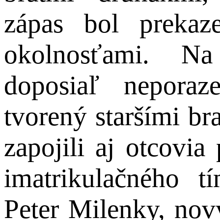
zápas bol prekaz
okolnosťami. Na
doposiaľ neporaz
tvorený staršími br
zapojili aj otcovia
imatrikulačného t
Peter Milenky, nový