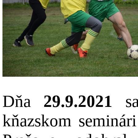
Dňa
29.9.2021
sa
kňazskom seminári