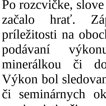
Po rozcvičke, slove 
začalo hrať. Zá
príležitosti na oboc
podávaní výkon
minerálkou či d
Výkon bol sledovan
či seminárnych ok