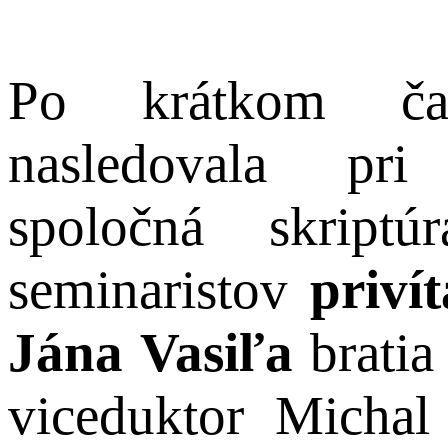
Po krátkom čas
nasledovala pri
spoločná skript
seminaristov
priví
Jána Vasiľa
bratia
viceduktor Micha