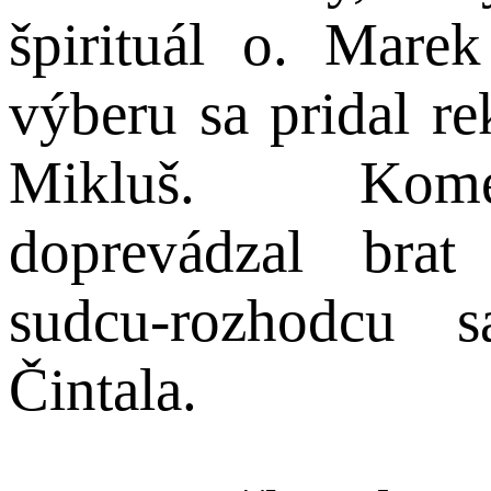
špirituál o. Mare
výberu sa pridal re
Mikluš. Komen
doprevádzal bra
sudcu-rozhodcu s
Čintala.