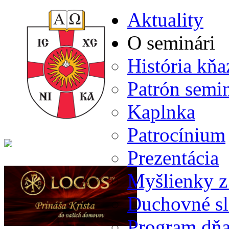
Aktuality
O seminári
História kň
Patrón semi
Kaplnka
Patrocínium
Prezentácia
Myšlienky z
Duchovné s
Program dň