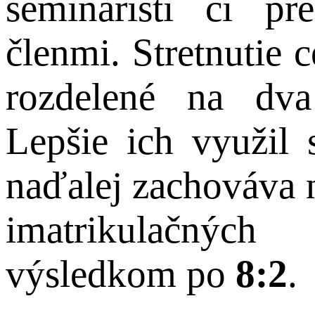
seminaristi či pr
členmi. Stretnutie 
rozdelené na dv
Lepšie ich využil 
naďalej zachováva n
imatrikulačnýc
výsledkom po
8:2
.