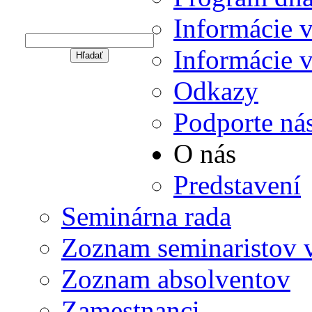
Informácie v
Hľadať
Informácie 
Hľadať
Warning
Odkazy
: Undefined variable $string in
/data/f/c/fc1114c5-ec1e-4a3e-9e0d-
Podporte ná
1229affaf81e/gojdic.sk/web/wp-
content/themes/gojdic/header.php
on line
O nás
205
Predstavení
Seminárna rada
Zoznam seminaristov 
Zoznam absolventov
Zamestnanci