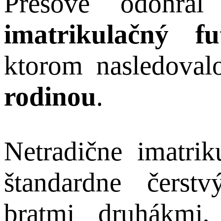
Prešove odohral
imatrikulačný f
ktorom nasledova
rodinou
.
Netradične imatri
štandardne čerst
bratmi druhákmi,