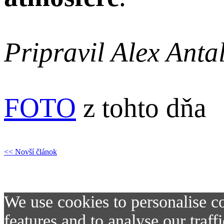
Pripravil Alex Anta
FOTO
z tohto dňa
<< Novší článok
Gréckokatolícky kňa
blahoslaveného biskupa Pav
We use cookies to personalise co
features and to analyse our traf