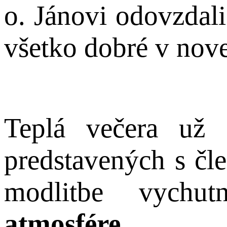
o. Jánovi odovzdali
všetko dobré v nove
Teplá večera už 
predstavených s čle
modlitbe vych
atmosfére
.