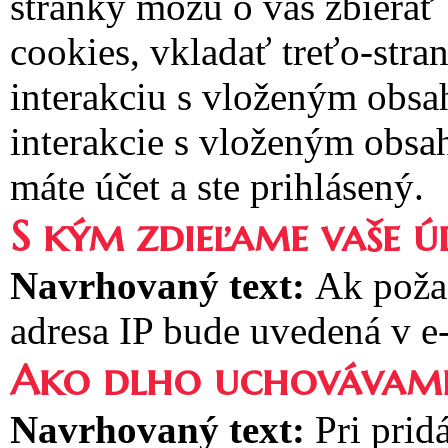
stránky môžu o vás zbierať
cookies, vkladať treťo-stra
interakciu s vloženým obsa
interakcie s vloženým obsa
máte účet a ste prihlásený.
S kým zdieľame vaše ú
Navrhovaný text:
Ak poža
adresa IP bude uvedená v e
Ako dlho uchovávame
Navrhovaný text:
Pri prid