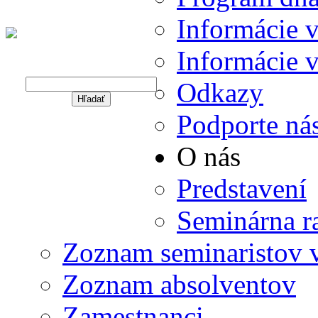
Informácie v
Informácie 
Hľadať
Odkazy
Hľadať
Podporte ná
Warning
: Undefined variable $string in
O nás
/data/f/c/fc1114c5-ec1e-4a3e-9e0d-
1229affaf81e/gojdic.sk/web/wp-
content/themes/gojdic/header.php
Predstavení
on line
205
Seminárna r
Zoznam seminaristov 
Zoznam absolventov
Zamestnanci