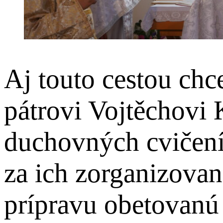
Aj touto cestou ch
pátrovi Vojtěchovi 
duchovných cvičen
za ich zorganizovan
prípravu obetovanú 