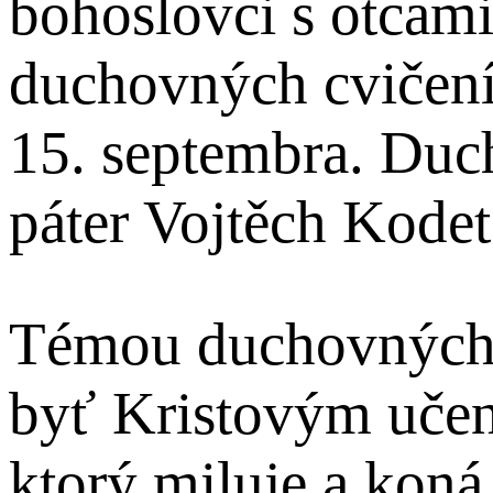
bohoslovci s otcam
duchovných cvičení
15. septembra. Duc
páter Vojtěch Kode
Témou duchovných 
byť Kristovým učen
ktorý miluje a koná