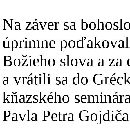
Na záver sa bohosl
úprimne poďakovali
Božieho slova a za 
a vrátili sa do Gré
kňazského seminára
Pavla Petra Gojdiča