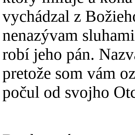
vychádzal z Božieho
nenazývam sluhami,
robí jeho pán. Nazv
pretože som vám oz
počul od svojho Otc