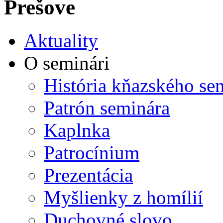
Prešove
Aktuality
O seminári
História kňazského se
Patrón seminára
Kaplnka
Patrocínium
Prezentácia
Myšlienky z homílií
Duchovné slovo