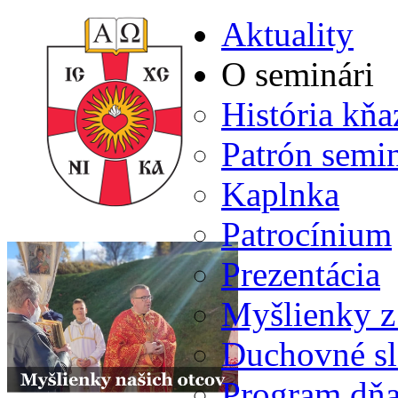
Aktuality
O seminári
História kň
Patrón semi
Kaplnka
Patrocínium
Prezentácia
Myšlienky z
Duchovné s
Program dň