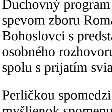
Duchovný program b
spevom zboru Roma
Bohoslovci s preds
osobného rozhovoru
spolu s prijatím svi
Perličkou spomedz
myšlienok spomenu