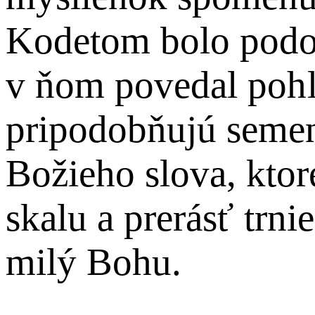
Kodetom bolo podob
v ňom povedal pohľ
pripodobňujú semen
Božieho slova, ktor
skalu a prerásť trni
milý Bohu.