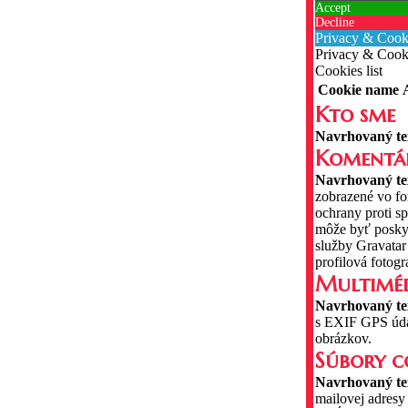
Accept
Decline
Privacy & Cook
Privacy & Cooki
Cookies list
Cookie name
Kto sme
Navrhovaný te
Komentá
Navrhovaný te
zobrazené vo fo
ochrany proti s
môže byť poskyt
služby Gravatar
profilová fotog
Multimé
Navrhovaný te
s EXIF GPS údaj
obrázkov.
Súbory c
Navrhovaný te
mailovej adresy