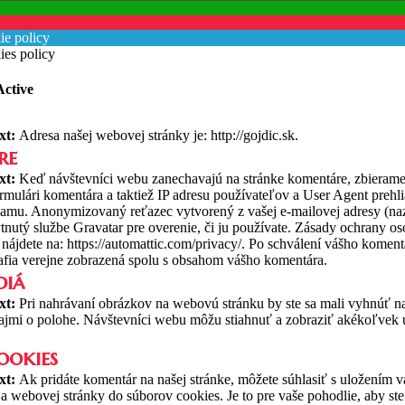
ie policy
es policy
Active
xt:
Adresa našej webovej stránky je: http://gojdic.sk.
re
xt:
Keď návštevníci webu zanechavajú na stránke komentáre, zbierame 
rmulári komentára a taktiež IP adresu používateľov a User Agent prehl
pamu.
Anonymizovaný reťazec vytvorený z vašej e-mailovej adresy (na
nutý službe Gravatar pre overenie, či ju používate. Zásady ochrany o
 nájdete na: https://automattic.com/privacy/. Po schválení vášho komen
rafia verejne zobrazená spolu s obsahom vášho komentára.
diá
xt:
Pri nahrávaní obrázkov na webovú stránku by ste sa mali vyhnúť 
mi o polohe. Návštevníci webu môžu stiahnuť a zobraziť akékoľvek ú
ookies
xt:
Ak pridáte komentár na našej stránke, môžete súhlasiť s uložením 
 a webovej stránky do súborov cookies. Je to pre vaše pohodlie, aby st