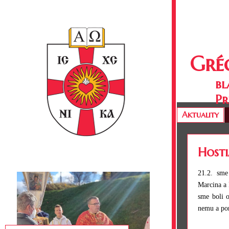
Gré
bl
Pr
Aktuality
Hosti
21.2. sme
Marcina a 
sme boli o
nemu a po