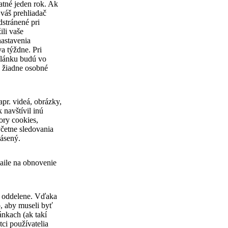
atné jeden rok.
Ak
 váš prehliadač
dstránené pri
ili vaše
nastavenia
a týždne. Pri
článku budú vo
ú žiadne osobné
pr. videá, obrázky,
navštívil inú
ory cookies,
včetne sledovania
lásený.
aile na obnovenie
é oddelene. Vďaka
, aby museli byť
ánkach (ak takí
tci používatelia