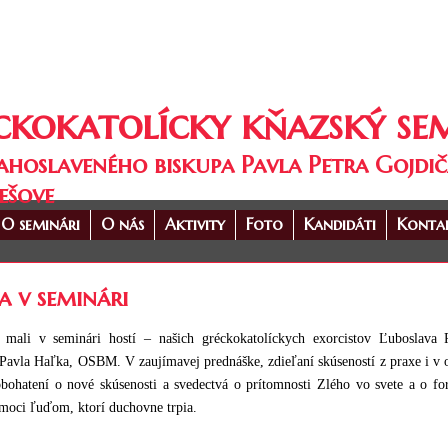
ckokatolícky kňazský se
ahoslaveného biskupa Pavla Petra Gojdič
ešove
O seminári
O nás
Aktivity
Foto
Kandidáti
Konta
a v seminári
 mali v seminári hostí – našich gréckokatolíckych exorcistov Ľuboslava 
Pavla Haľka, OSBM. V zaujímavej prednáške, zdieľaní skúseností z praxe i v o
bohatení o nové skúsenosti a svedectvá o prítomnosti Zlého vo svete a o fo
moci ľuďom, ktorí duchovne trpia.