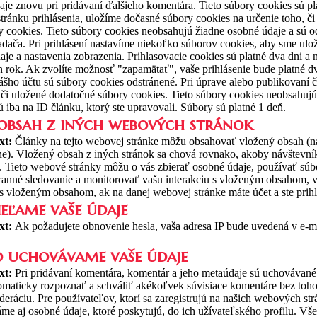
aje znovu pri pridávaní ďalšieho komentára. Tieto súbory cookies sú pl
stránku prihlásenia, uložíme dočasné súbory cookies na určenie toho, či
y cookies. Tieto súbory cookies neobsahujú žiadne osobné údaje a sú o
iadača.
Pri prihlásení nastavíme niekoľko súborov cookies, aby sme ulož
aje a nastavenia zobrazenia. Prihlasovacie cookies sú platné dva dni a 
n rok. Ak zvolíte možnosť "zapamätať", vaše prihlásenie bude platné dv
vášho účtu sú súbory cookies odstránené.
Pri úprave alebo publikovaní 
či uložené dodatočné súbory cookies. Tieto súbory cookies neobsahuj
 iba na ID článku, ktorý ste upravovali. Súbory sú platné 1 deň.
obsah z iných webových stránok
xt:
Články na tejto webovej stránke môžu obsahovať vložený obsah (na
e). Vložený obsah z iných stránok sa chová rovnako, akoby návštevník 
.
Tieto webové stránky môžu o vás zbierať osobné údaje, používať súb
tranné sledovanie a monitorovať vašu interakciu s vloženým obsahom, 
e s vloženým obsahom, ak na danej webovej stránke máte účet a ste prih
eľame vaše údaje
xt:
Ak požadujete obnovenie hesla, vaša adresa IP bude uvedená v e-m
 uchovávame vaše údaje
xt:
Pri pridávaní komentára, komentár a jeho metaúdaje sú uchovávan
maticky rozpoznať a schváliť akékoľvek súvisiace komentáre bez toho
deráciu.
Pre používateľov, ktorí sa zaregistrujú na našich webových str
áme aj osobné údaje, ktoré poskytujú, do ich užívateľského profilu. Vše