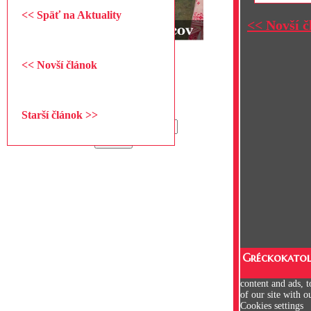
<< Späť na Aktuality
<< Novší č
<< Novší článok
Hľadať
Starší článok >>
Hľadať
Warning
: Undefined variable $string in
/data/f/c/fc1114c5-ec1e-4a3e-9e0d-
1229affaf81e/gojdic.sk/web/wp-
content/themes/gojdic/header.php
on line
205
Gréckokatolí
content and ads, t
of our site with o
Cookies settings