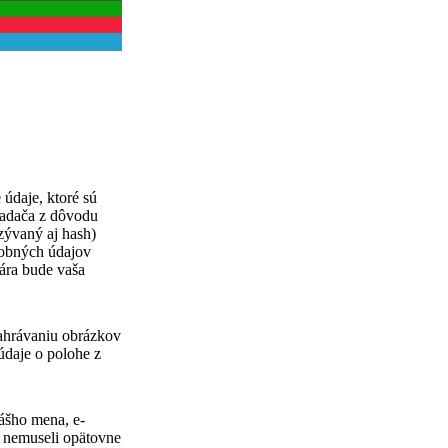
údaje, ktoré sú
iadača z dôvodu
zývaný aj hash)
sobných údajov
tára bude vaša
nahrávaniu obrázkov
daje o polohe z
vášho mena, e-
e nemuseli opätovne