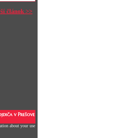
rší článok >>
jdiča v Prešove
mation about your use