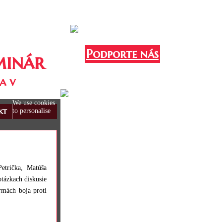
Podporte nás
minár
a v
We use cookies
kt
to personalise
Petrička, Matúša
tázkach diskusie
rmách boja proti