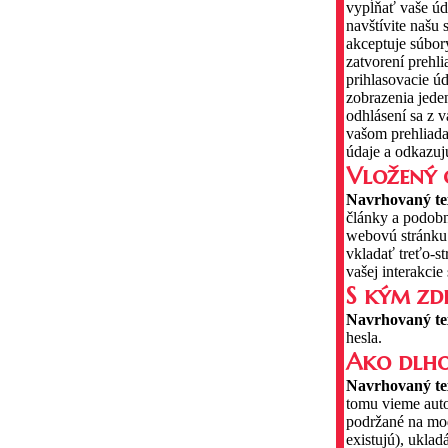
vypĺňať vaše úd
navštívite našu 
akceptuje súbor
zatvorení prehl
prihlasovacie úd
zobrazenia jede
odhlásení sa z 
vašom prehliada
údaje a odkazujú
Vložený 
Navrhovaný te
články a podobn
webovú stránku
vkladať treťo-s
vašej interakci
S kým zdi
Navrhovaný te
hesla.
Ako dlho
Navrhovaný te
tomu vieme auto
podržané na mo
existujú), uklad