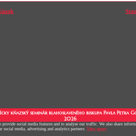
lánok
Sta
cky kňazský seminár blahoslaveného biskupa Pavla Petra Go
2026
o provide social media features and to analyse our traffic. We also share infor
ur social media, advertising and analytics partners.
View more