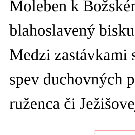
Moleben k Božském
blahoslavený bisku
Medzi zastávkami 
spev duchovných pi
ruženca či Ježišove