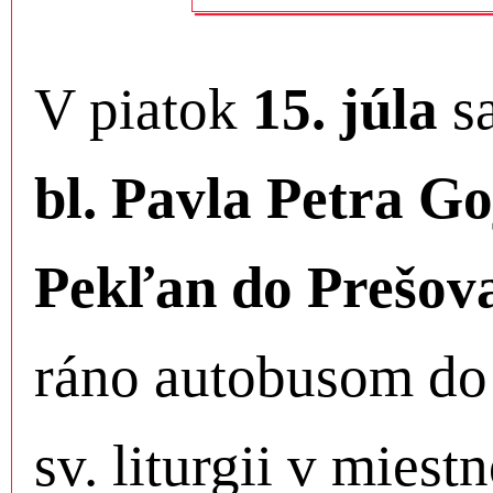
V piatok
15. júla
sa
bl. Pavla Petra G
Pekľan do Prešov
ráno autobusom do
sv. liturgii v mie