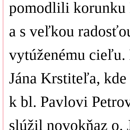
pomodlili korunku
a s veľkou radosťou
vytúženému cieľu. 
Jána Krstiteľa, kd
k bl. Pavlovi Petro
slúžil novokňaz o. 