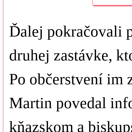
Ďalej pokračovali po
druhej zastávke, k
Po občerstvení im
Martin povedal in
kňazskom a biskup