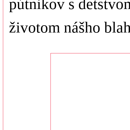
pútnikov s detstvo
životom nášho bla