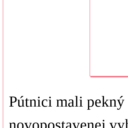
Pútnici mali pekný
novopostavenej vyh