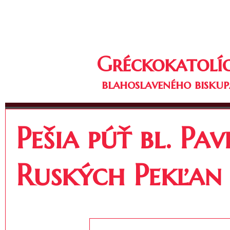
Gréckokatolíc
blahoslaveného biskup
Pešia púť bl. Pa
Ruských Pekľan