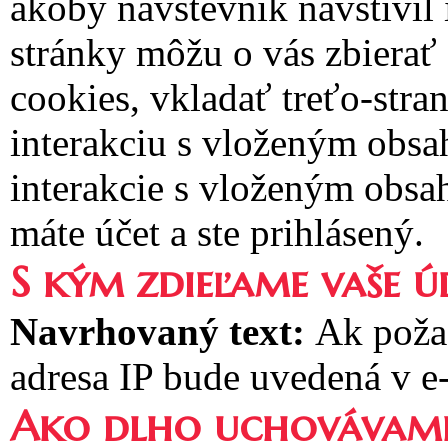
akoby návštevník navštívil
stránky môžu o vás zbierať
cookies, vkladať treťo-stra
interakciu s vloženým obsa
interakcie s vloženým obsa
máte účet a ste prihlásený.
S kým zdieľame vaše ú
Navrhovaný text:
Ak poža
adresa IP bude uvedená v e
Ako dlho uchovávame