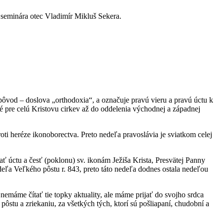
r seminára otec Vladimír Mikluš Sekera.
pôvod – doslova „orthodoxia“, a označuje pravú vieru a pravú úctu k
né pre celú Kristovu cirkev až do oddelenia východnej a západnej
roti heréze ikonoborectva. Preto nedeľa pravoslávia je sviatkom celej
ať úctu a česť (poklonu) sv. ikonám Ježiša Krista, Presvätej Panny
eľa Veľkého pôstu r. 843, preto táto nedeľa dodnes ostala nedeľou
e nemáme čítať tie topky aktuality, ale máme prijať do svojho srdca
tu a zriekaniu, za všetkých tých, ktorí sú pošliapaní, chudobní a