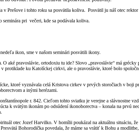
 Prešove i tohto roku sa posvätila koliva. Posvätil ju náš otec rekto
o seminára pri večeri, kde sa podávala koliva.
nedeľa ikon, sme v našom seminári posvätili ikony.
 O aké pravoslávie, ortodoxiu tu ide? Slovo „pravoslávie“ má grécky 
 protiklade ku Katolíckej cirkvi, ale o pravoslávie, ktoré bolo spoloč
lícke, ktoré vyznávala celá Kristova cirkev v prvých storočiach v boji p
onoborectvom a inými herézami.
nštantínopole r. 842. Cieľom tohto sviatku je verejne a slávnostne vzd
á úcta k svätým ikonám po odsúdení ikonoborectva – konala na prvú ned
.
pirituál otec Jozef Harvilko. V homílii poukázal na aktuálnu situáciu, ž
esvätá Bohorodička povedala, že máme sa vrátiť k Bohu a modlitbe, pôs