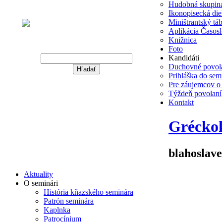
Hudobná skupina
Ikonopisecká die
Miništrantský tá
Aplikácia Časos
Knižnica
Hľadať
Foto
Kandidáti
Duchovné povol
Hľadať
Prihláška do sem
Pre záujemcov o
Warning
Týždeň povolaní
: Undefined variable $string in
Kontakt
/data/f/c/fc1114c5-ec1e-4a3e-9e0d-
1229affaf81e/gojdic.sk/web/wp-
Gréckok
content/themes/gojdic/header.php
on line
205
blahoslav
Aktuality
O seminári
História kňazského seminára
Patrón seminára
Kaplnka
Patrocínium