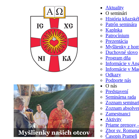
Aktuality
O seminári
História kňazské
Patrón seminára
Kaplnka
Patrocínium
Prezentácia
Myšlienky z homí
Duchovné slovo
Program dňa
Informácie v Ang
Informácie v Ma
Odkazy
Podporte nás
O nás
Predstavení
Seminárna rada
Zoznam seminari
Zoznam absolve
Zamestnanci
Aktivity
Priame prenosy 
Zbor sv. Romana
Časopis Prameň