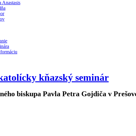
 Anastasis
lňa
bor
lov
anie
inára
 formáciu
atolícky kňazský seminár
eného biskupa Pavla Petra Gojdiča v Prešov