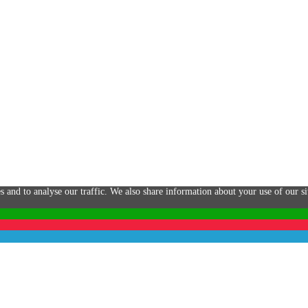
skupa Pavla Petra Gojdiča v Prešove
2026
s and to analyse our traffic. We also share information about your use of our si