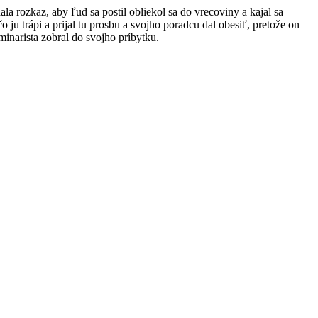
a rozkaz, aby ľud sa postil obliekol sa do vrecoviny a kajal sa
 ju trápi a prijal tu prosbu a svojho poradcu dal obesiť, pretože on
minarista zobral do svojho príbytku.