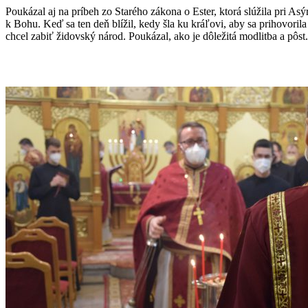
Poukázal aj na príbeh zo Starého zákona o Ester, ktorá slúžila pri As
k Bohu. Keď sa ten deň blížil, kedy šla ku kráľovi, aby sa prihovorila
chcel zabiť židovský národ. Poukázal, ako je dôležitá modlitba a pôst.