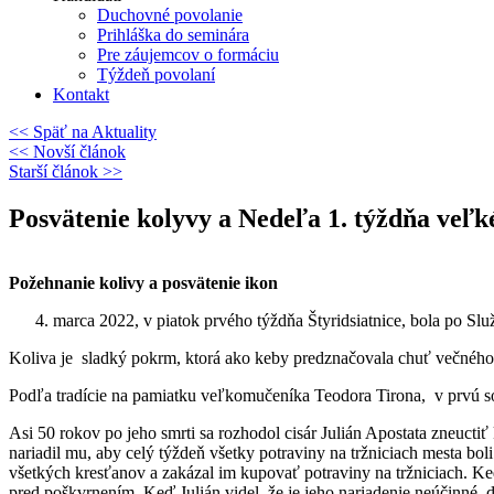
Duchovné povolanie
Prihláška do seminára
Pre záujemcov o formáciu
Týždeň povolaní
Kontakt
<< Späť na Aktuality
<< Novší článok
Starší článok >>
Posvätenie kolyvy a Nedeľa 1. týždňa veľké
Požehnanie kolivy a posvätenie ikon
marca 2022, v piatok prvého týždňa Štyridsiatnice, bola po Sl
Koliva je sladký pokrm, ktorá ako keby predznačovala chuť večného ž
Podľa tradície na pamiatku veľkomučeníka Teodora Tirona, v prvú s
Asi 50 rokov po jeho smrti sa rozhodol cisár Julián Apostata zneuctiť
nariadil mu, aby celý týždeň všetky potraviny na tržniciach mesta bo
všetkých kresťanov a zakázal im kupovať potraviny na tržniciach. Keď
pred poškvrnením. Keď Julián videl, že je jeho nariadenie neúčinné, 