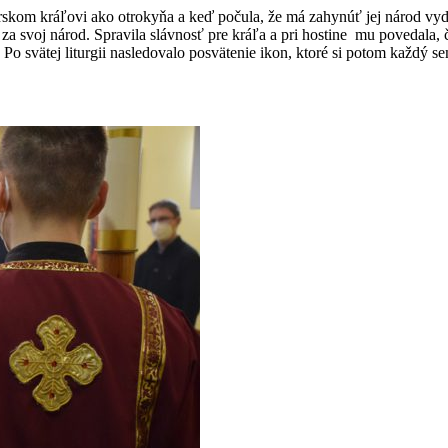
ýrskom kráľovi ako otrokyňa a keď počula, že má zahynúť jej národ vydal
 za svoj národ. Spravila slávnosť pre kráľa a pri hostine mu povedala, čo
 Po svätej liturgii nasledovalo posvätenie ikon, ktoré si potom každý se