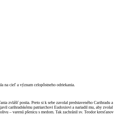
la na cieľ a význam celopôstneho odriekania.
ania zvlášť postia. Preto si k sebe zavolal predstaveného Carihradu a
javil carihradskému patriarchovi Eudoxiovi a nariadil mu, aby zvolal
 kolivu – varenú pšenicu s medom. Tak zachránil sv. Teodor kresťanov