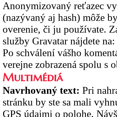
Anonymizovaný reťazec vyt
(nazývaný aj hash) môže by
overenie, či ju používate.
služby Gravatar nájdete na:
Po schválení vášho komentá
verejne zobrazená spolu s
Multimédiá
Navrhovaný text:
Pri nah
stránku by ste sa mali vyh
GPS údajmi o polohe. Návš