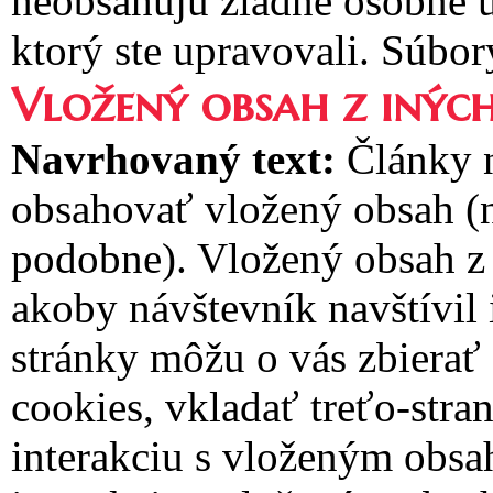
neobsahujú žiadne osobné ú
ktorý ste upravovali. Súbor
Vložený obsah z inýc
Navrhovaný text:
Články 
obsahovať vložený obsah (n
podobne). Vložený obsah z 
akoby návštevník navštívil
stránky môžu o vás zbierať
cookies, vkladať treťo-stra
interakciu s vloženým obsa