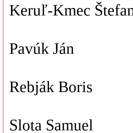
Keruľ-Kmec Štefa
Pavúk Ján
Rebják Boris
Slota Samuel