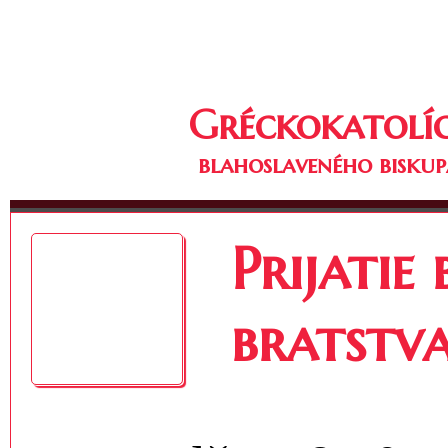
Gréckokatolíc
blahoslaveného biskup
Prijatie
bratstv