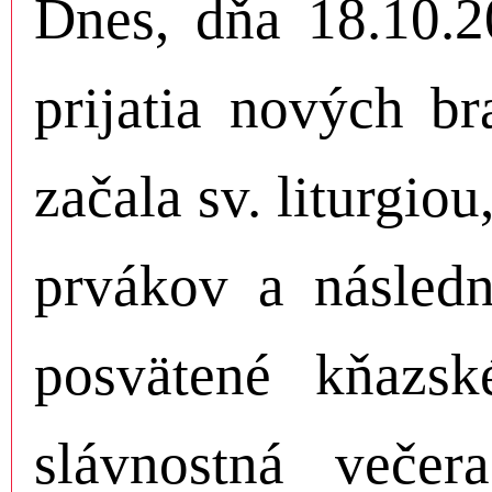
Dnes, dňa 18.10.2
prijatia nových b
začala sv. liturgio
prvákov a následn
posvätené kňazsk
slávnostná veče