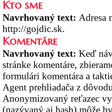
Kto sme
Navrhovaný text:
Adresa n
http://gojdic.sk.
Komentáre
Navrhovaný text:
Keď náv
stránke komentáre, zbieram
formulári komentára a takti
Agent prehliadača z dôvodu
Anonymizovaný reťazec vyt
(nazývaný aj hash) môže by