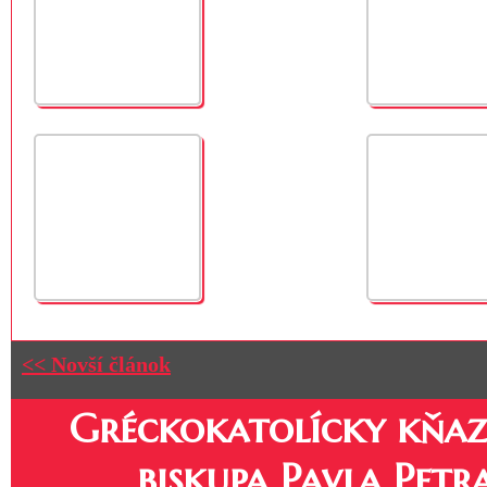
<< Novší článok
Gréckokatolícky kňaz
biskupa Pavla Petr