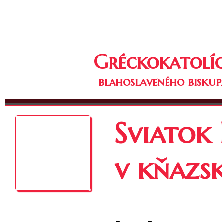
Gréckokatolíc
blahoslaveného biskup
Sviatok
v kňazs