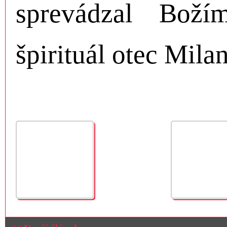
sprevádzal Bož
špirituál otec Mila